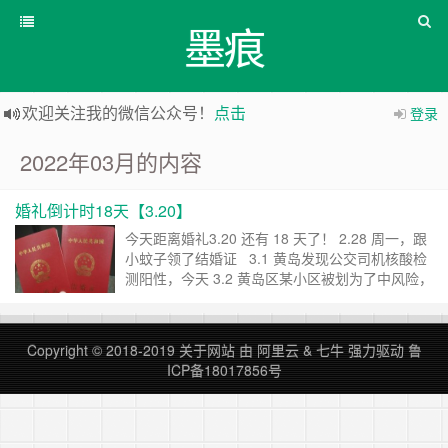
墨痕
欢迎关注我的微信公众号！
点击
登录
2022年03月的内容
婚礼倒计时18天【3.20】
今天距离婚礼3.20 还有 18 天了！ 2.28 周一，跟
小蚊子领了结婚证 3.1 黄岛发现公交司机核酸检
测阳性，今天 3.2 黄岛区某小区被划为了中风险，
青岛市的行程码上也带了星星！ 可千万别影响俺
们的婚礼啊！ 不过现在也做不了什么，只能说既
来之则安之，继续筹备婚礼！ ……
继续阅读 »
Copyright © 2018-2019
关于网站
由
阿里云
&
七牛
强力驱动
鲁
ICP备18017856号