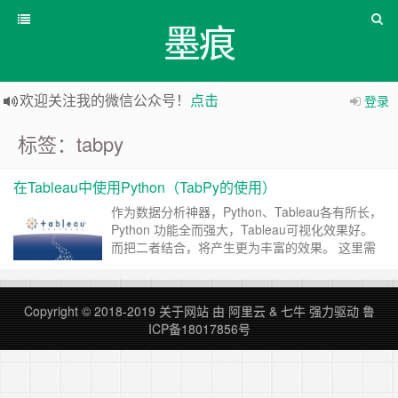
墨痕
欢迎关注我的微信公众号！
点击
登录
标签：tabpy
在Tableau中使用Python（TabPy的使用）
作为数据分析神器，Python、Tableau各有所长，
Python 功能全而强大，Tableau可视化效果好。
而把二者结合，将产生更为丰富的效果。 这里需
要 Python 的第三方库 TabPy。启动 Tabpy 服
务，在Tableau中连接此服务，则可以在Tableau
中使用 Python 的各种函数功能。 TabPy 安装 与
Copyright © 2018-2019
关于网站
由
阿里云
&
七牛
强力驱动
鲁
其他 Python 包的安……
继续阅读 »
ICP备18017856号