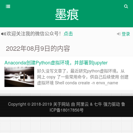
墨痕
欢迎关注我的微信公众号！
点击
登录
2022年08月9日的内容
Anaconda创建Python虚拟环境，并部署到jupyter
好久没写文章了，最近研究python虚拟环境。从
网上 copy 了一些常用命令，供自己后续使用 创建
虚拟环境 Shell conda create -n envx_name
python=3.6 1 conda c……
继续阅读 »
Copyright © 2018-2019
关于网站
由
阿里云
&
七牛
强力驱动
鲁
ICP备18017856号