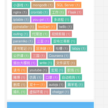
小游戏 (1)
mongodb (1)
SQL Server (1)
nginx (1)
crontab (1)
工作 (1)
Flask (1)
iptable (1)
you-get (1)
多进程 (1)
pyinstaller (1)
text2art (1)
twillo (1)
outing (1)
代理池 (1)
视频剪辑 (1)
paramiko (1)
三亚 (1)
亚特兰蒂斯 (1)
读书笔记 (1)
区块链 (1)
吐槽 (1)
tabpy (1)
公开课 (1)
三国 (1)
Coursera (1)
烟台大樱桃 (1)
write (1)
文件读写 (1)
读书 (1)
youtube (1)
宏观 (1)
职场 (1)
赌博 (1)
仿真 (1)
口罩 (1)
自动抢购 (1)
删库 (1)
双十一 (1)
autojs (1)
薅羊毛 (1)
婚礼 (1)
虚拟环境 (1)
chatgpt (1)