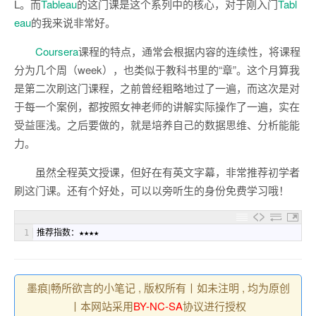
L。而
Tableau
的这门课是这个系列中的核心，对于刚入门
Tabl
eau
的我来说非常好。
Coursera
课程的特点，通常会根据内容的连续性，将课程
分为几个周（week），也类似于教科书里的“章”。这个月算我
是第二次刷这门课程，之前曾经粗略地过了一遍，而这次是对
于每一个案例，都按照女神老师的讲解实际操作了一遍，实在
受益匪浅。之后要做的，就是培养自己的数据思维、分析能能
力。
虽然全程英文授课，但好在有英文字幕，非常推荐初学者
刷这门课。还有个好处，可以以旁听生的身份免费学习哦！
1
推荐指数：★★★★
墨痕|畅所欲言的小笔记 , 版权所有丨如未注明 , 均为原创
丨本网站采用
BY-NC-SA
协议进行授权