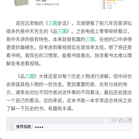
读完吕思勉的《
三国
史话》，又顺便看了前几年百家讲坛
很多的易中天先生的《品
三国
》。之前电视上零零碎碎看过，
易中天讲的很有特色，本来就很有趣的
三国
，在他的口中讲得
更是妙趣横生。但考虑到看视频实在是效率太低，想了想还是
看书吧。我现在的习惯是，能看书就看出，除非看书太难以理
解会考虑看视频。
《品
三国
》大体还是对每个历史人物进行讲解，但中间也
会穿插其他人物的一些信息。更加重要的是，在有分歧的地
方，通常会对比不同作者对这件事的不同看法，最后还会提出
一个自己的看法。总的来说，这本书是一本非常适合休闲之余
了解一下历史的书，有趣有丰满。
1
推荐指数：★★★★